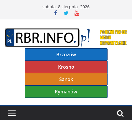
Przejdź
sobota, 8 sierpnia, 2026
do
treści
Brzozów
Krosno
Sanok
Rymanów