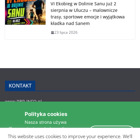
VI Ekobieg w Dolinie Sanu już 2
sierpnia w Uluczu – malownicze
trasy, sportowe emocje i wyjątkowa
kładka nad Sanem
23 lipca 2026
KONTAKT
www.RBR.INFO.pl
Zmiennica 147
Polityka cookies
36-200 Brzozów
Nasza strona używa
rbr.info.pl@gmail.com
ciasteczek do analizy
tel.: 607 548 627
Akceptuję
statystyk i zapewnienia
This website uses cookies to improve your experience. We'll