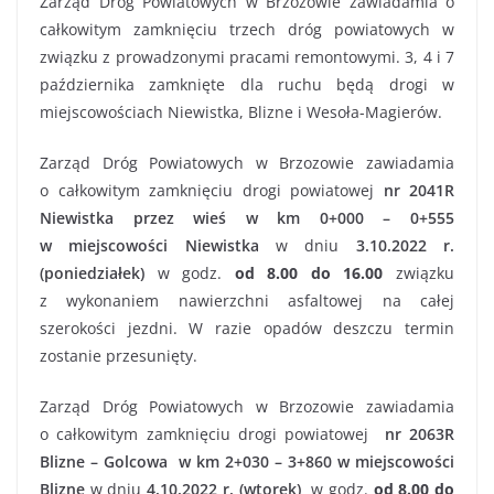
Zarząd Dróg Powiatowych w Brzozowie zawiadamia o
całkowitym zamknięciu trzech dróg powiatowych w
związku z prowadzonymi pracami remontowymi. 3, 4 i 7
października zamknięte dla ruchu będą drogi w
miejscowościach Niewistka, Blizne i Wesoła-Magierów.
Zarząd Dróg Powiatowych w Brzozowie zawiadamia
o całkowitym zamknięciu drogi powiatowej
nr 2041R
Niewistka przez wieś w km 0+000 – 0+555
w miejscowości Niewistka
w dniu
3.10.2022 r.
(poniedziałek)
w godz.
od 8.00 do 16.00
związku
z wykonaniem nawierzchni asfaltowej na całej
szerokości jezdni. W razie opadów deszczu termin
zostanie przesunięty.
Zarząd Dróg Powiatowych w Brzozowie zawiadamia
o całkowitym zamknięciu drogi powiatowej
nr
2063R
Blizne – Golcowa w km 2+030 – 3+860
w miejscowości
Blizne
w dniu
4.10.2022 r. (wtorek)
w godz.
od 8.00 do