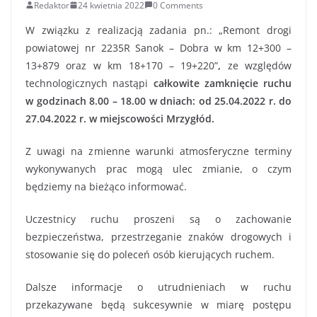
Redaktor
24 kwietnia 2022
0 Comments
W związku z realizacją zadania pn.: „Remont drogi
powiatowej nr 2235R Sanok – Dobra w km 12+300 –
13+879 oraz w km 18+170 – 19+220”
,
ze względów
technologicznych nastąpi
całkowite zamknięcie ruchu
w godzinach 8.00 – 18.00 w dniach: od 25.04.2022 r. do
27.04.2022 r.
w miejscowości Mrzygłód.
Z uwagi na zmienne warunki atmosferyczne terminy
wykonywanych prac mogą ulec zmianie, o czym
będziemy na bieżąco informować.
Uczestnicy ruchu proszeni są o zachowanie
bezpieczeństwa, przestrzeganie znaków drogowych i
stosowanie się do poleceń osób kierujących ruchem.
Dalsze informacje o utrudnieniach w ruchu
przekazywane będą sukcesywnie w miarę postępu