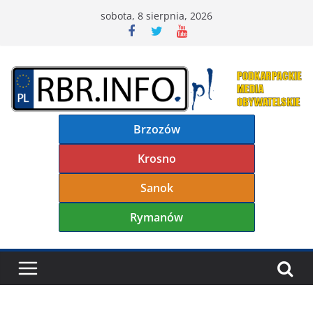
Przejdź
sobota, 8 sierpnia, 2026
do
treści
Brzozów
Krosno
Sanok
Rymanów