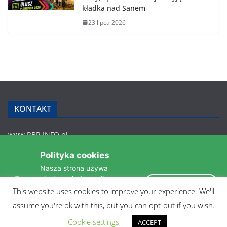
kładka nad Sanem
23 lipca 2026
KONTAKT
www.RBR.INFO.pl
Zmiennica 147
Polityka cookies
36-200 Brzozów
Nasza strona używa
rbr.info.pl@gmail.com
ciasteczek do analizy
tel.: 607 548 627
Akceptuję
statystyk i zapewnienia
This website uses cookies to improve your experience. We'll
POLITYKA PRYWATNOŚCI
takiego samego działania
assume you're ok with this, but you can opt-out if you wish.
pomiędzi wizytami.
Czytaj więcej »
Cookie settings
ACCEPT