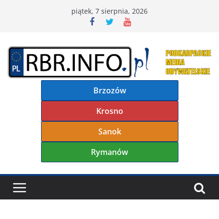
Przejdź
piątek, 7 sierpnia, 2026
do
treści
Brzozów
Krosno
Sanok
Rymanów