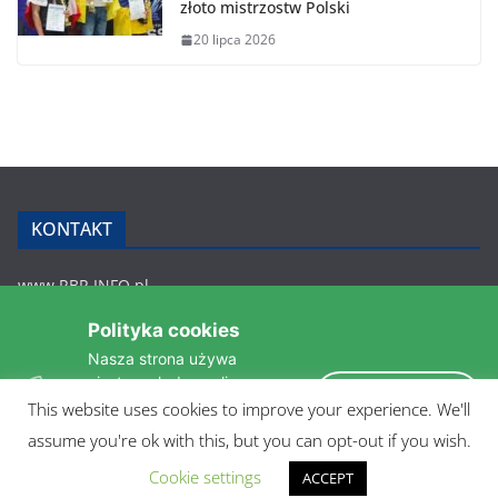
złoto mistrzostw Polski
20 lipca 2026
KONTAKT
www.RBR.INFO.pl
Zmiennica 147
Polityka cookies
36-200 Brzozów
Nasza strona używa
rbr.info.pl@gmail.com
ciasteczek do analizy
tel.: 607 548 627
Akceptuję
statystyk i zapewnienia
This website uses cookies to improve your experience. We'll
POLITYKA PRYWATNOŚCI
takiego samego działania
assume you're ok with this, but you can opt-out if you wish.
pomiędzi wizytami.
Czytaj więcej »
Cookie settings
ACCEPT