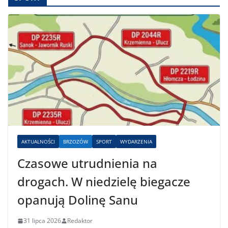
AKTUALNOŚCI
BRZOZÓW
SPORT
WYDARZENIA
Czasowe utrudnienia na
drogach. W niedzielę biegacze
opanują Dolinę Sanu
31 lipca 2026
Redaktor