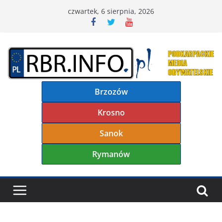
Przejdź
czwartek, 6 sierpnia, 2026
do
treści
Brzozów
Krosno
Sanok
Rymanów