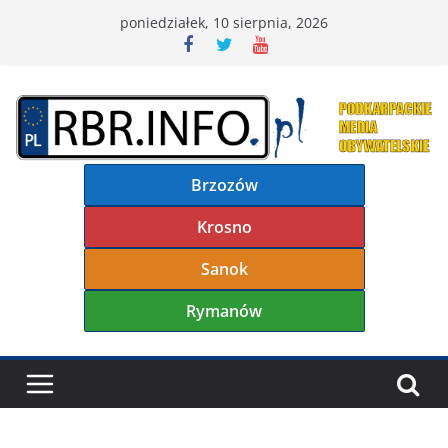
Przejdź
poniedziałek, 10 sierpnia, 2026
do
treści
Brzozów
Krosno
Sanok
Rymanów