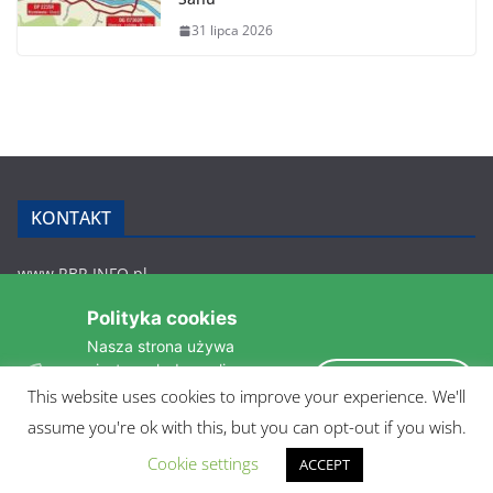
31 lipca 2026
KONTAKT
www.RBR.INFO.pl
Zmiennica 147
Polityka cookies
36-200 Brzozów
Nasza strona używa
rbr.info.pl@gmail.com
ciasteczek do analizy
tel.: 607 548 627
Akceptuję
statystyk i zapewnienia
This website uses cookies to improve your experience. We'll
POLITYKA PRYWATNOŚCI
takiego samego działania
assume you're ok with this, but you can opt-out if you wish.
pomiędzi wizytami.
Czytaj więcej »
Cookie settings
ACCEPT