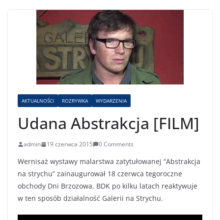
AKTUALNOŚCI
ROZRYWKA
WYDARZENIA
Udana Abstrakcja [FILM]
admin
19 czerwca 2015
0 Comments
Wernisaż wystawy malarstwa zatytułowanej “Abstrakcja
na strychu” zainaugurował 18 czerwca tegoroczne
obchody Dni Brzozowa. BDK po kilku latach reaktywuje
w ten sposób działalność Galerii na Strychu.