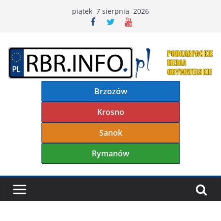
Przejdź
piątek, 7 sierpnia, 2026
do
treści
Brzozów
Krosno
Sanok
Rymanów