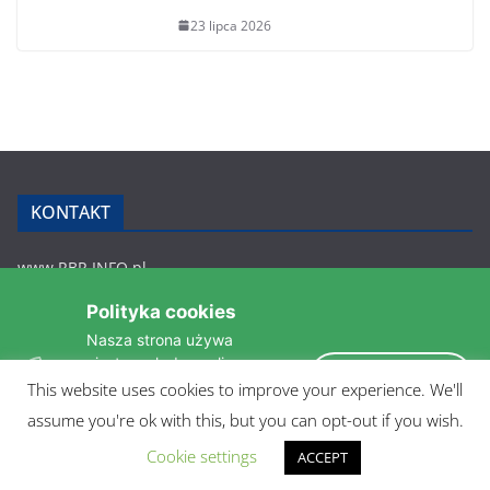
23 lipca 2026
KONTAKT
www.RBR.INFO.pl
Zmiennica 147
Polityka cookies
36-200 Brzozów
Nasza strona używa
rbr.info.pl@gmail.com
ciasteczek do analizy
tel.: 607 548 627
Akceptuję
statystyk i zapewnienia
This website uses cookies to improve your experience. We'll
POLITYKA PRYWATNOŚCI
takiego samego działania
assume you're ok with this, but you can opt-out if you wish.
pomiędzi wizytami.
Czytaj więcej »
Cookie settings
ACCEPT