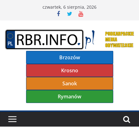
Przejdź
czwartek, 6 sierpnia, 2026
do
treści
Brzozów
Krosno
Sanok
Rymanów