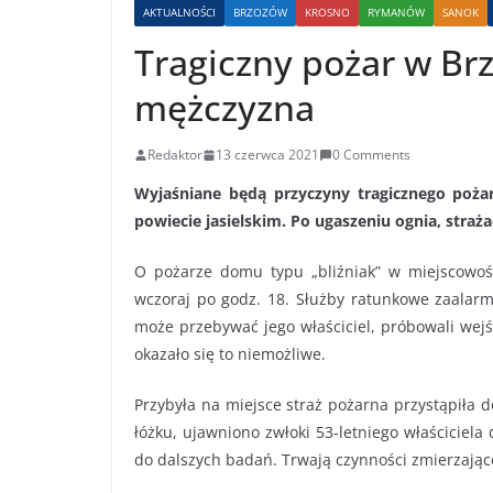
AKTUALNOŚCI
BRZOZÓW
KROSNO
RYMANÓW
SANOK
Tragiczny pożar w Brz
mężczyzna
Redaktor
13 czerwca 2021
0 Comments
Wyjaśniane będą przyczyny tragicznego poża
powiecie jasielskim. Po ugaszeniu ognia, straża
O pożarze domu typu „bliźniak” w miejscowości
wczoraj po godz. 18. Służby ratunkowe zaalarm
może przebywać jego właściciel, próbowali wej
okazało się to niemożliwe.
Przybyła na miejsce straż pożarna przystąpiła 
łóżku, ujawniono zwłoki 53-letniego właściciel
do dalszych badań. Trwają czynności zmierzając