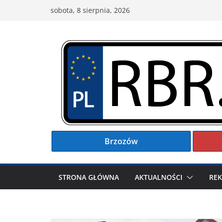
Przejdź
sobota, 8 sierpnia, 2026
do
treści
Brzozów
STRONA GŁÓWNA
AKTUALNOŚCI
RE