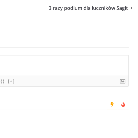
h
3 razy podium dla łuczników Sagit
{}
[+]