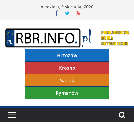
Przejdź
niedziela, 9 sierpnia, 2026
do
treści
Brzozów
Krosno
Sanok
Rymanów