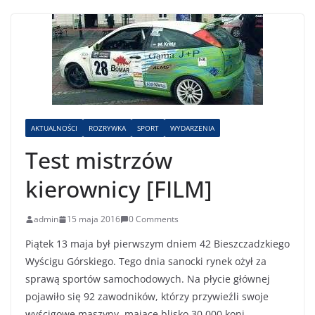
AKTUALNOŚCI
ROZRYWKA
SPORT
WYDARZENIA
Test mistrzów
kierownicy [FILM]
admin
15 maja 2016
0 Comments
Piątek 13 maja był pierwszym dniem 42 Bieszczadzkiego
Wyścigu Górskiego. Tego dnia sanocki rynek ożył za
sprawą sportów samochodowych. Na płycie głównej
pojawiło się 92 zawodników, którzy przywieźli swoje
wyścigowe maszyny, mające blisko 30 000 koni