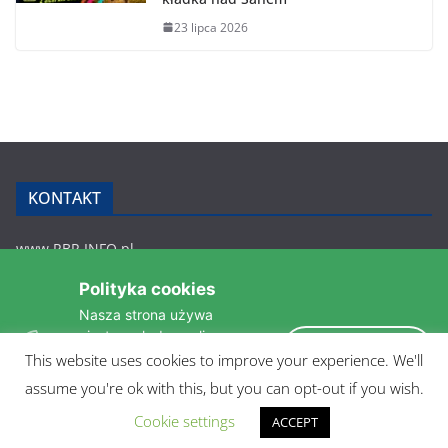
23 lipca 2026
KONTAKT
www.RBR.INFO.pl
Zmiennica 147
Polityka cookies
36-200 Brzozów
Nasza strona używa
rbr.info.pl@gmail.com
ciasteczek do analizy
tel.: 607 548 627
Akceptuję
statystyk i zapewnienia
This website uses cookies to improve your experience. We'll
POLITYKA PRYWATNOŚCI
takiego samego działania
assume you're ok with this, but you can opt-out if you wish.
pomiędzi wizytami.
Czytaj więcej »
Cookie settings
ACCEPT