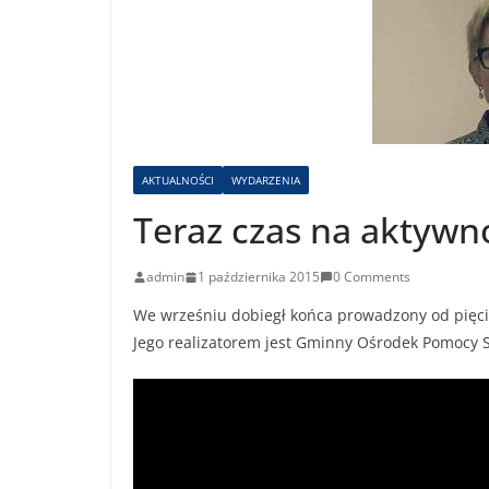
AKTUALNOŚCI
WYDARZENIA
Teraz czas na aktywn
admin
1 października 2015
0 Comments
We wrześniu dobiegł końca prowadzony od pięciu
Jego realizatorem jest Gminny Ośrodek Pomocy 