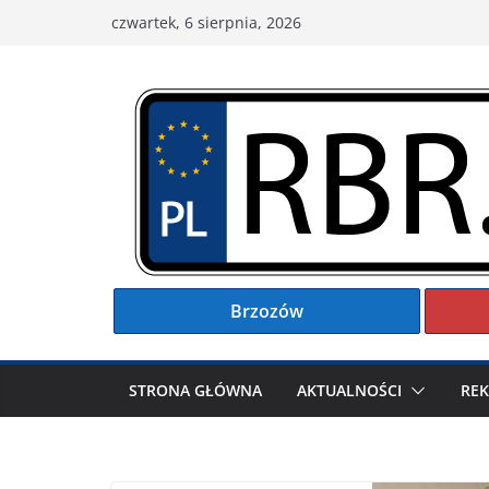
Przejdź
czwartek, 6 sierpnia, 2026
do
treści
Brzozów
STRONA GŁÓWNA
AKTUALNOŚCI
RE