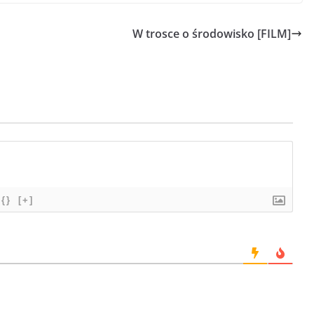
W trosce o środowisko [FILM]
{}
[+]