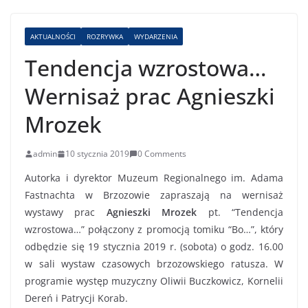
AKTUALNOŚCI
ROZRYWKA
WYDARZENIA
Tendencja wzrostowa…
Wernisaż prac Agnieszki
Mrozek
admin
10 stycznia 2019
0 Comments
Autorka i dyrektor Muzeum Regionalnego im. Adama
Fastnachta w Brzozowie zapraszają na wernisaż
wystawy prac
Agnieszki Mrozek
pt. “Tendencja
wzrostowa…” połączony z promocją tomiku “Bo…”, który
odbędzie się 19 stycznia 2019 r. (sobota) o godz. 16.00
w sali wystaw czasowych brzozowskiego ratusza. W
programie występ muzyczny Oliwii Buczkowicz, Kornelii
Dereń i Patrycji Korab.