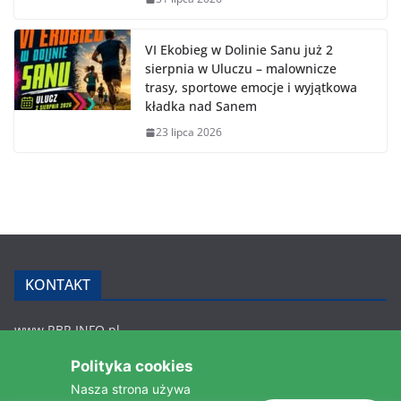
VI Ekobieg w Dolinie Sanu już 2
sierpnia w Uluczu – malownicze
trasy, sportowe emocje i wyjątkowa
kładka nad Sanem
23 lipca 2026
KONTAKT
www.RBR.INFO.pl
Zmiennica 147
Polityka cookies
36-200 Brzozów
Nasza strona używa
rbr.info.pl@gmail.com