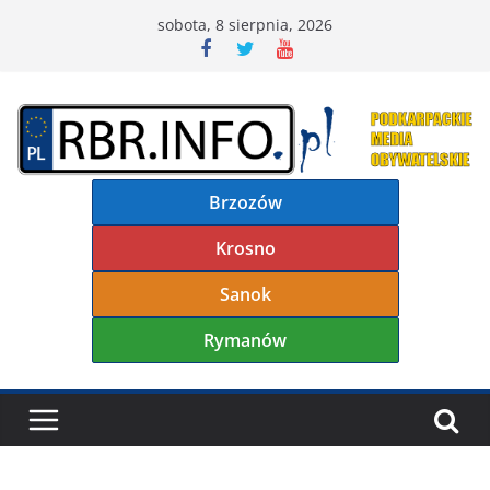
Przejdź
sobota, 8 sierpnia, 2026
do
treści
Brzozów
Krosno
Sanok
Rymanów