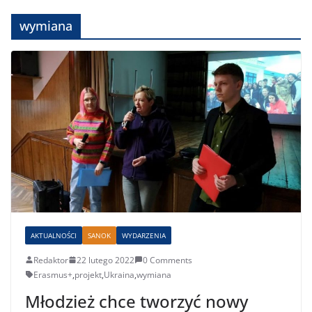
wymiana
AKTUALNOŚCI
SANOK
WYDARZENIA
Redaktor
22 lutego 2022
0 Comments
Erasmus+
,
projekt
,
Ukraina
,
wymiana
Młodzież chce tworzyć nowy