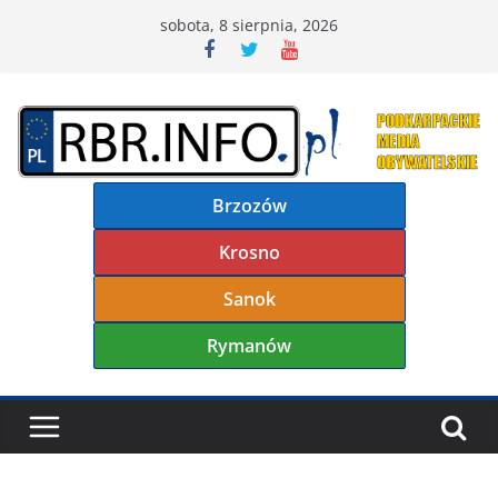
Przejdź
sobota, 8 sierpnia, 2026
do
treści
Brzozów
Krosno
Sanok
Rymanów