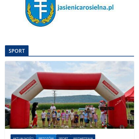
SPORT
AKTUALNOŚCI
BRZOZÓW
SPORT
WYDARZENIA