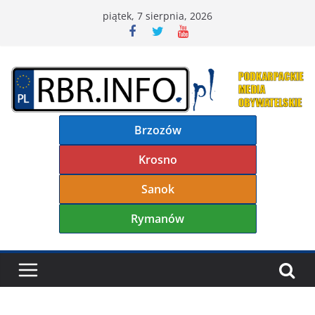
Przejdź
piątek, 7 sierpnia, 2026
do
treści
Brzozów
Krosno
Sanok
Rymanów