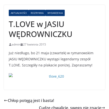
AKTUALNOŚCI
ROZRYWKA
WYDARZENIA
T.LOVE w JASIU
WĘDROWNICZKU
admin
27 kwietnia 2015
Już niedługo, bo 21 maja (czwartek) w rymanowskim
JASIU WĘDROWNICZKU wystąpi legendarny zespół
T.LOVE. Szczegóły na plakacie poniżej. Zapraszamy!
Chłop potęgą jest i basta!
Cudze chwalicie, swego nie znacie