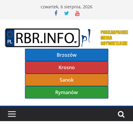
Przejdź
czwartek, 6 sierpnia, 2026
do
treści
Brzozów
Krosno
Sanok
Rymanów