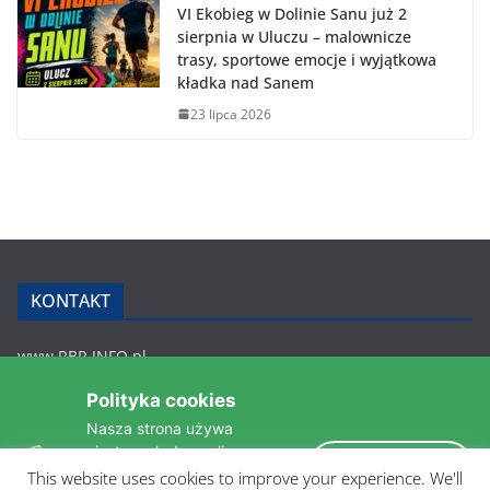
VI Ekobieg w Dolinie Sanu już 2
sierpnia w Uluczu – malownicze
trasy, sportowe emocje i wyjątkowa
kładka nad Sanem
23 lipca 2026
KONTAKT
www.RBR.INFO.pl
Zmiennica 147
Polityka cookies
36-200 Brzozów
Nasza strona używa
rbr.info.pl@gmail.com
ciasteczek do analizy
tel.: 607 548 627
Akceptuję
statystyk i zapewnienia
This website uses cookies to improve your experience. We'll