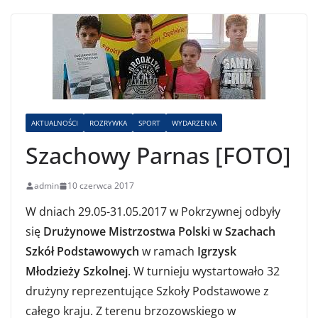
AKTUALNOŚCI
ROZRYWKA
SPORT
WYDARZENIA
Szachowy Parnas [FOTO]
admin
10 czerwca 2017
W dniach 29.05-31.05.2017 w Pokrzywnej odbyły
się
Drużynowe Mistrzostwa Polski w Szachach
Szkół Podstawowych
w ramach
Igrzysk
Młodzieży Szkolnej
. W turnieju wystartowało 32
drużyny reprezentujące Szkoły Podstawowe z
całego kraju. Z terenu brzozowskiego w