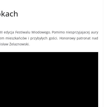
bkach
III edycja Festiwalu Miodowego. Pomimo niesprzyjajacej aury
iem mieszkańców i przybyłych gości. Honorowy patronat nad
isław Żelaznowski.