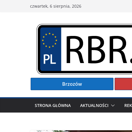
Przejdź
czwartek, 6 sierpnia, 2026
do
treści
Brzozów
STRONA GŁÓWNA
AKTUALNOŚCI
RE