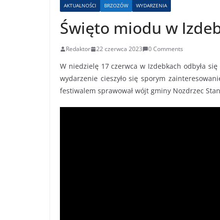
AKTUALNOŚCI
BRZOZÓW
WYDARZENIA
Święto miodu w Izde
Redaktor
22 czerwca 2023
0 Comments
W niedzielę 17 czerwca w Izdebkach odbyła się 
wydarzenie cieszyło się sporym zainteresowan
festiwalem sprawował wójt gminy Nozdrzec Stan