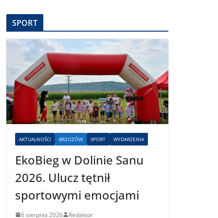
SPORT
AKTUALNOŚCI
BRZOZÓW
SPORT
WYDARZENIA
EkoBieg w Dolinie Sanu
2026. Ulucz tętnił
sportowymi emocjami
6 sierpnia 2026
Redaktor