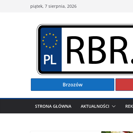
Przejdź
piątek, 7 sierpnia, 2026
do
treści
Brzozów
STRONA GŁÓWNA
AKTUALNOŚCI
RE