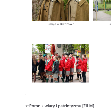
3 maja w Brzozowie
3 
Pomnik wiary i patriotyzmu [FILM]