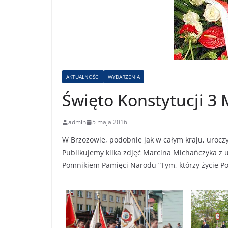
AKTUALNOŚCI
WYDARZENIA
Święto Konstytucji 3
admin
5 maja 2016
W Brzozowie, podobnie jak w całym kraju, urocz
Publikujemy kilka zdjęć Marcina Michańczyka z u
Pomnikiem Pamięci Narodu “Tym, którzy życie Pol