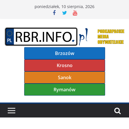
Przejdź
poniedziałek, 10 sierpnia, 2026
do
treści
Brzozów
Krosno
Sanok
Rymanów