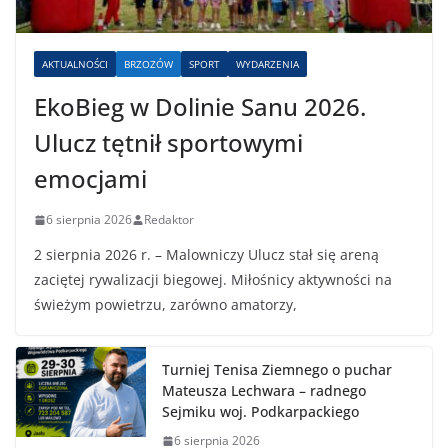
AKTUALNOŚCI
BRZOZÓW
SPORT
WYDARZENIA
EkoBieg w Dolinie Sanu 2026.
Ulucz tętnił sportowymi
emocjami
6 sierpnia 2026
Redaktor
2 sierpnia 2026 r. – Malowniczy Ulucz stał się areną
zaciętej rywalizacji biegowej. Miłośnicy aktywności na
świeżym powietrzu, zarówno amatorzy,
Turniej Tenisa Ziemnego o puchar
Mateusza Lechwara – radnego
Sejmiku woj. Podkarpackiego
6 sierpnia 2026