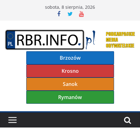
Przejdź
sobota, 8 sierpnia, 2026
do
treści
Brzozów
Krosno
Sanok
Rymanów