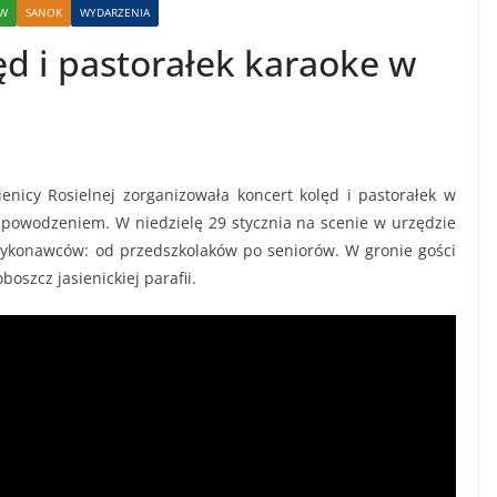
W
SANOK
WYDARZENIA
ęd i pastorałek karaoke w
nicy Rosielnej zorganizowała koncert kolęd i pastorałek w
 powodzeniem. W niedzielę 29 stycznia na scenie w urzędzie
ykonawców: od przedszkolaków po seniorów. W gronie gości
oboszcz jasienickiej parafii.