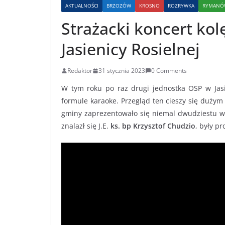
AKTUALNOŚCI
BRZOZÓW
KROSNO
ROZRYWKA
RYMANÓ
Strażacki koncert kol
Jasienicy Rosielnej
Redaktor
31 stycznia 2023
0 Comments
W tym roku po raz drugi jednostka OSP w Jasie
formule karaoke. Przegląd ten cieszy się dużym
gminy zaprezentowało się niemal dwudziestu w
znalazł się J.E.
ks. bp Krzysztof Chudzio
, były pr