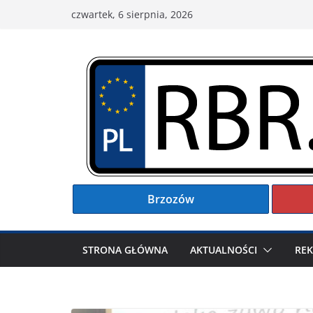
Przejdź
czwartek, 6 sierpnia, 2026
do
treści
Brzozów
STRONA GŁÓWNA
AKTUALNOŚCI
RE