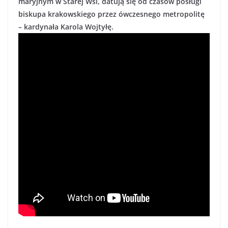
maryjnym w Starej Wsi, datują się od czasów posługi
biskupa krakowskiego przez ówczesnego metropolitę
– kardynała Karola Wojtyłę.