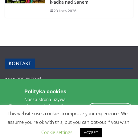
kładka nad Sanem
23 lipca 2026
KONTAKT
www.RBR.INFO.pl
Zmiennica 147
Polityka cookies
36-200 Brzozów
Nasza strona używa
rbr.info.pl@gmail.com
ciasteczek do analizy
tel.: 607 548 627
Akceptuję
statystyk i zapewnienia
This website uses cookies to improve your experience. We'll
POLITYKA PRYWATNOŚCI
takiego samego działania
assume you're ok with this, but you can opt-out if you wish.
pomiędzi wizytami.
Czytaj więcej »
Cookie settings
ACCEPT