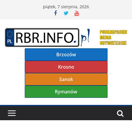
Przejdź
piątek, 7 sierpnia, 2026
do
treści
Brzozów
Krosno
Sanok
Rymanów