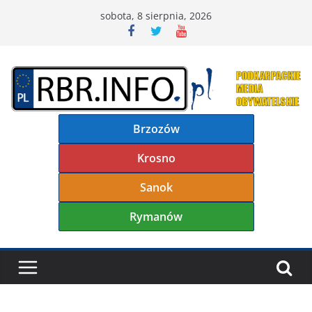
Przejdź
sobota, 8 sierpnia, 2026
do
treści
Brzozów
Krosno
Sanok
Rymanów