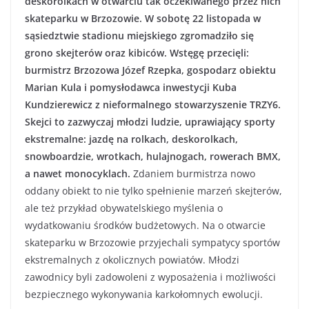
deskorolkach w otwarciu tak oczekiwanego przez nich
skateparku w Brzozowie. W sobotę 22 listopada w
sąsiedztwie stadionu miejskiego zgromadziło się
grono skejterów oraz kibiców. Wstęgę przecięli:
burmistrz Brzozowa Józef Rzepka, gospodarz obiektu
Marian Kula i pomysłodawca inwestycji Kuba
Kundzierewicz z nieformalnego stowarzyszenie TRZY6.
Skejci to zazwyczaj młodzi ludzie, uprawiający sporty
ekstremalne: jazdę na rolkach, deskorolkach,
snowboardzie, wrotkach, hulajnogach, rowerach BMX,
a nawet monocyklach.
Zdaniem burmistrza nowo
oddany obiekt to nie tylko spełnienie marzeń skejterów,
ale też przykład obywatelskiego myślenia o
wydatkowaniu środków budżetowych. Na o otwarcie
skateparku w Brzozowie przyjechali sympatycy sportów
ekstremalnych z okolicznych powiatów. Młodzi
zawodnicy byli zadowoleni z wyposażenia i możliwości
bezpiecznego wykonywania karkołomnych ewolucji.