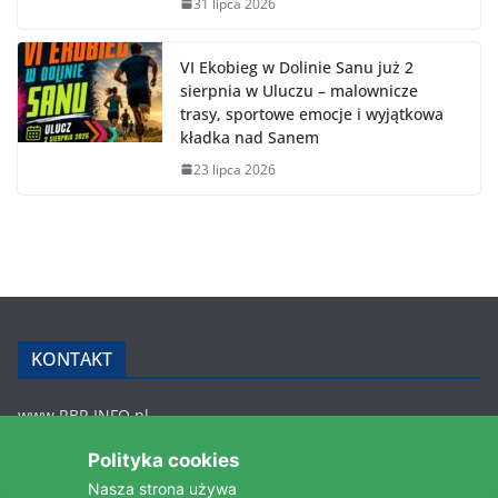
31 lipca 2026
VI Ekobieg w Dolinie Sanu już 2
sierpnia w Uluczu – malownicze
trasy, sportowe emocje i wyjątkowa
kładka nad Sanem
23 lipca 2026
KONTAKT
www.RBR.INFO.pl
Zmiennica 147
Polityka cookies
36-200 Brzozów
Nasza strona używa