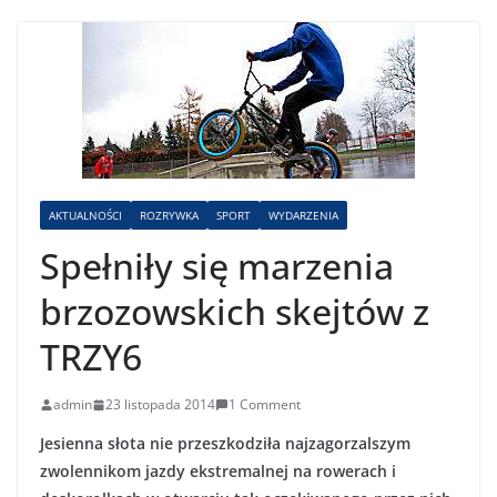
AKTUALNOŚCI
ROZRYWKA
SPORT
WYDARZENIA
Spełniły się marzenia
brzozowskich skejtów z
TRZY6
admin
23 listopada 2014
1 Comment
Jesienna słota nie przeszkodziła najzagorzalszym
zwolennikom jazdy ekstremalnej na rowerach i