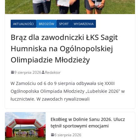
AKTUALNOŚCI
BRZOZÓW
SPORT
WYDARZENIA
Brąz dla zawodniczki ŁKS Sagit
Humniska na Ogólnopolskiej
Olimpiadzie Młodzieży
9 sierpnia 2026
Redaktor
W Zamościu od 6 do 9 sierpnia odbywała się XXXII
Ogólnopolska Olimpiada Młodzieży „Lubelskie 2026” w
łucznictwie. W zawodach rywalizowali
EkoBieg w Dolinie Sanu 2026. Ulucz
tętnił sportowymi emocjami
6 sierpnia 2026