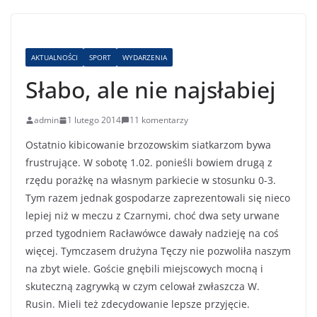
AKTUALNOŚCI
SPORT
WYDARZENIA
Słabo, ale nie najsłabiej
admin
1 lutego 2014
11 komentarzy
Ostatnio kibicowanie brzozowskim siatkarzom bywa
frustrujące. W sobotę 1.02. ponieśli bowiem drugą z
rzędu porażkę na własnym parkiecie w stosunku 0-3.
Tym razem jednak gospodarze zaprezentowali się nieco
lepiej niż w meczu z Czarnymi, choć dwa sety urwane
przed tygodniem Racławówce dawały nadzieję na coś
więcej. Tymczasem drużyna Tęczy nie pozwoliła naszym
na zbyt wiele. Goście gnębili miejscowych mocną i
skuteczną zagrywką w czym celował zwłaszcza W.
Rusin. Mieli też zdecydowanie lepsze przyjęcie.