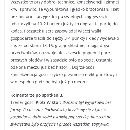
Wszystko to przy dobrej technice, konsekwencji i zimnej
krwi sprawiło, że wypunktowali gładko brzozowian. I set
bez historii – przyjezdni po świetnych zagrywkach
odskoczyli na 10-2 i potem już tylko dograli tę partię do
końca. Początek II seta zapowiadał więcej walki
gospodarze tracili do Tęczy 3-4 punkty i kiedy wydawało
się, że od stanu 13-16, grając składniej, mogą dojść
przeciwników, na swoje nieszczęście popełnili parę
prostych błędów i w zasadzie było po secie. Ostatnia
odsłona meczu już bez historii. Dojrzałość i
konsekwencja gości szybko przyniosła efekt punktowy i
w niespełna godzinę było już po meczu.
Komentarze po spotkaniu.
Trener gości
Piotr Wiktor
:
Brzozów był wyjątkowo bez
formy. Po meczu z Racławówką liczyliśmy się z tym, że
gospodarze dużo wyżej ustawią poprzeczkę. Kluczem do
zwycięstwa było przyjęcie i przede wszystkim zagrywka,