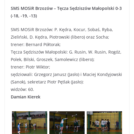
SMS MOSiR Brzozów – Tęcza Sędziszów Małopolski 0-3
(-18, -19, -13)
SMS MOSiR Brzozów: P. Kędra, Kocur, Sobaś, Ryba,
Zieliński, D. Kędra, Piotrowski (libero) oraz Socha;
trener: Bernard Półtorak;
Tęcza Sędziszów Małopolski: G. Rusin, W. Rusin, Rogóż,
Polek, Bilski, Groszek, Samolewicz (libero);
trener: Piotr Wiktor;
sędziowali: Grzegorz Janusz (Jasło) i Maciej Kondyjowski
(Sanok), sekretarz Piotr Pętlak (Jasło):
widzów: 60.
Damian Kierek