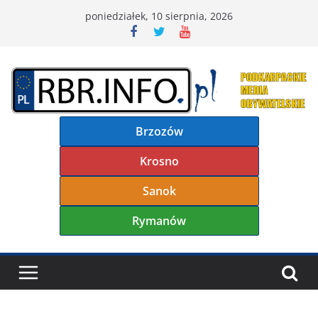
Przejdź
poniedziałek, 10 sierpnia, 2026
do
treści
Brzozów
Krosno
Sanok
Rymanów