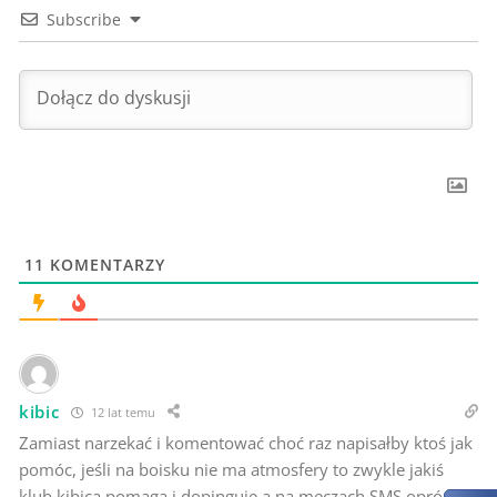
Subscribe
11
KOMENTARZY
kibic
12 lat temu
Zamiast narzekać i komentować choć raz napisałby ktoś jak
pomóc, jeśli na boisku nie ma atmosfery to zwykle jakiś
klub kibica pomaga i dopinguje a na meczach SMS oprócz