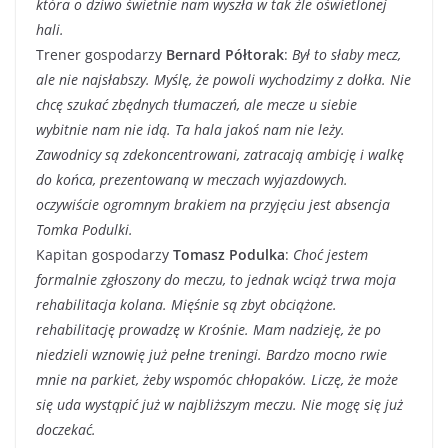
która o dziwo świetnie nam wyszła w tak źle oświetlonej
hali.
Trener gospodarzy
Bernard Półtorak
:
Był to słaby mecz,
ale nie najsłabszy. Myślę, że powoli wychodzimy z dołka. Nie
chcę szukać zbędnych tłumaczeń, ale mecze u siebie
wybitnie nam nie idą. Ta hala jakoś nam nie leży.
Zawodnicy są zdekoncentrowani, zatracają ambicję i walkę
do końca, prezentowaną w meczach wyjazdowych.
oczywiście ogromnym brakiem na przyjęciu jest absencja
Tomka Podulki.
Kapitan gospodarzy
Tomasz Podulka
:
Choć jestem
formalnie zgłoszony do meczu, to jednak wciąż trwa moja
rehabilitacja kolana. Mięśnie są zbyt obciążone.
rehabilitację prowadzę w Krośnie. Mam nadzieję, że po
niedzieli wznowię już pełne treningi. Bardzo mocno rwie
mnie na parkiet, żeby wspomóc chłopaków. Liczę, że może
się uda wystąpić już w najbliższym meczu. Nie mogę się już
doczekać.