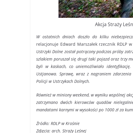
Akcja Straży Leśn
W ostatnich dniach doszło do kilku niebezpiec
relacjonuje Edward Marszałek rzecznik RDLP w
Ustrzyki Dolne został potrącony podczas próby zat
szlakiem poruszał się drugi taki pojazd oraz trzy mo
byli w kaskach, co uniemożliwiało identyfikację
Ustjanowa. Sprawę, wraz z nagraniem zdarzenia
Policji w Ustrzykach Dolnych.
Również w miniony weekend, w wyniku wspólnej akcji
zatrzymano dwóch kierowców quadów nielegalnie 
mandatami karnymi w wysokości po 1000 zł za kum
Źródło: RDLP w Krośnie
Zdjęcia: arch. Straży Leśnej