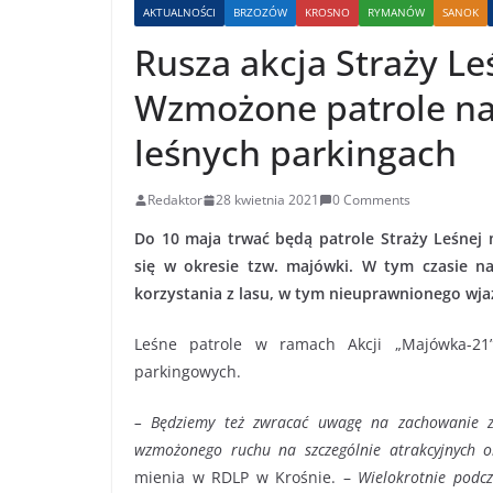
AKTUALNOŚCI
BRZOZÓW
KROSNO
RYMANÓW
SANOK
Rusza akcja Straży L
Wzmożone patrole na 
leśnych parkingach
Redaktor
28 kwietnia 2021
0 Comments
Do 10 maja trwać będą patrole Straży Leśnej 
się w okresie tzw. majówki. W tym czasie n
korzystania z lasu, w tym nieuprawnionego wja
Leśne patrole w ramach Akcji „Majówka-21”
parkingowych.
– Będziemy też zwracać uwagę na zachowanie za
wzmożonego ruchu na szczególnie atrakcyjnych o
mienia w RDLP w Krośnie. –
Wielokrotnie podc