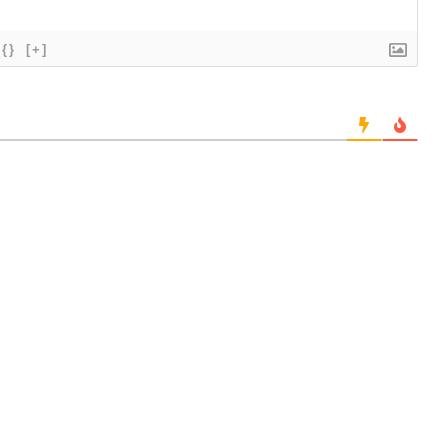
{}
[+]