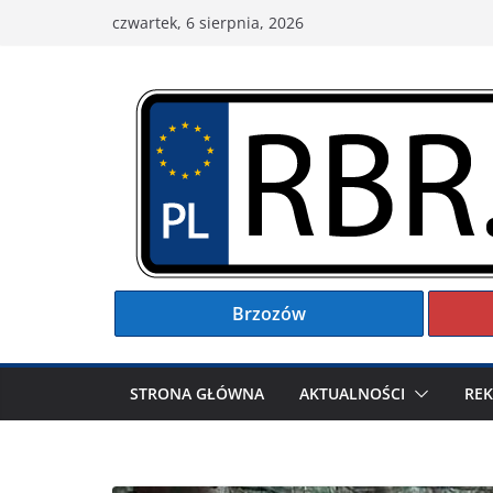
Przejdź
czwartek, 6 sierpnia, 2026
do
treści
Brzozów
STRONA GŁÓWNA
AKTUALNOŚCI
RE