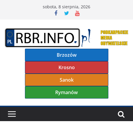
Przejdź
sobota, 8 sierpnia, 2026
do
treści
Brzozów
Krosno
Sanok
Rymanów