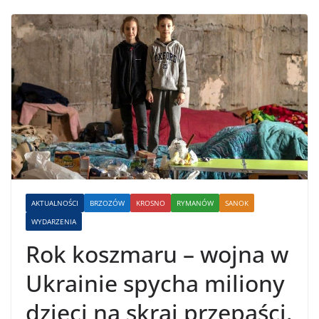
AKTUALNOŚCI
BRZOZÓW
KROSNO
RYMANÓW
SANOK
WYDARZENIA
Rok koszmaru – wojna w
Ukrainie spycha miliony
dzieci na skraj przepaści.