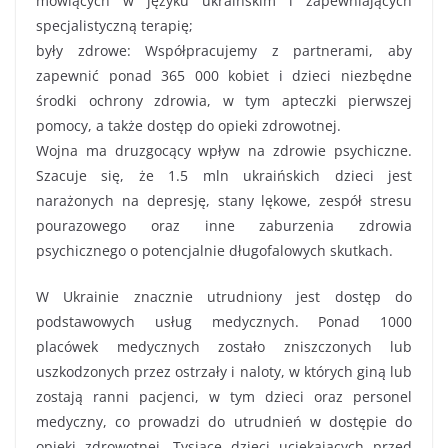
mówiących w języku ukraińskim i zapewniających
specjalistyczną terapię;
były zdrowe: Współpracujemy z partnerami, aby
zapewnić ponad 365 000 kobiet i dzieci niezbędne
środki ochrony zdrowia, w tym apteczki pierwszej
pomocy, a także dostęp do opieki zdrowotnej.
Wojna ma druzgocący wpływ na zdrowie psychiczne.
Szacuje się, że 1.5 mln ukraińskich dzieci jest
narażonych na depresję, stany lękowe, zespół stresu
pourazowego oraz inne zaburzenia zdrowia
psychicznego o potencjalnie długofalowych skutkach.
W Ukrainie znacznie utrudniony jest dostęp do
podstawowych usług medycznych. Ponad 1000
placówek medycznych zostało zniszczonych lub
uszkodzonych przez ostrzały i naloty, w których giną lub
zostają ranni pacjenci, w tym dzieci oraz personel
medyczny, co prowadzi do utrudnień w dostępie do
opieki zdrowotnej. Tysiące dzieci uciekających przed