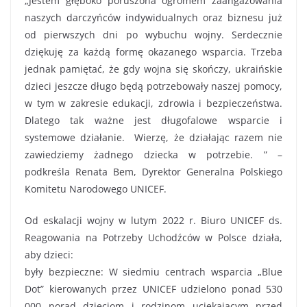
„Jestem głęboko poruszona ogromem zaangażowania
naszych darczyńców indywidualnych oraz biznesu już
od pierwszych dni po wybuchu wojny. Serdecznie
dziękuję za każdą formę okazanego wsparcia. Trzeba
jednak pamiętać, że gdy wojna się skończy, ukraińskie
dzieci jeszcze długo będą potrzebowały naszej pomocy,
w tym w zakresie edukacji, zdrowia i bezpieczeństwa.
Dlatego tak ważne jest długofalowe wsparcie i
systemowe działanie. Wierzę, że działając razem nie
zawiedziemy żadnego dziecka w potrzebie. ” –
podkreśla Renata Bem, Dyrektor Generalna Polskiego
Komitetu Narodowego UNICEF.
Od eskalacji wojny w lutym 2022 r. Biuro UNICEF ds.
Reagowania na Potrzeby Uchodźców w Polsce działa,
aby dzieci:
były bezpieczne: W siedmiu centrach wsparcia „Blue
Dot” kierowanych przez UNICEF udzielono ponad 530
000 porad dzieciom i rodzinom uciekającym przed