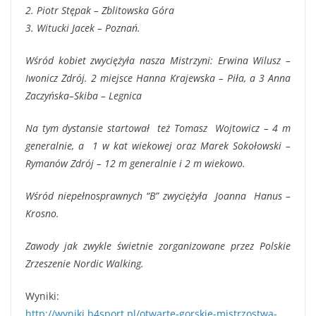
2. Piotr Stępak – Zblitowska Góra
3. Witucki Jacek – Poznań.
Wśród kobiet zwyciężyła nasza Mistrzyni: Erwina Wilusz –
Iwonicz Zdrój. 2 miejsce Hanna Krajewska – Piła, a 3 Anna
Zaczyńska–Skiba – Legnica
Na tym dystansie startował też Tomasz Wojtowicz – 4 m
generalnie, a 1 w kat wiekowej oraz Marek Sokołowski –
Rymanów Zdrój – 12 m generalnie i 2 m wiekowo.
Wśród niepełnosprawnych “B” zwyciężyła Joanna Hanus –
Krosno.
Zawody jak zwykle świetnie zorganizowane przez Polskie
Zrzeszenie Nordic Walking.
Wyniki:
http://wyniki.b4sport.pl/
otwarte-gorskie-mistrzostwa-