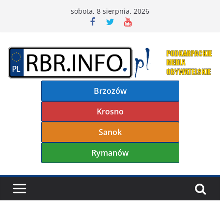
Przejdź
sobota, 8 sierpnia, 2026
do
treści
Brzozów
Krosno
Sanok
Rymanów