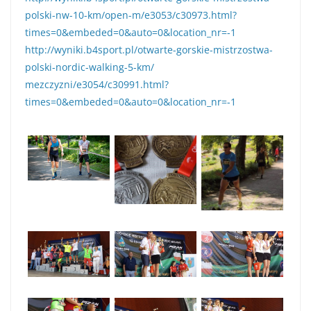
polski-nw-10-km/open-m/e3053/
c30973.html?
times=0&embeded=0&
auto=0&location_nr=-1
http://wyniki.b4sport.pl/
otwarte-gorskie-mistrzostwa-
polski-nordic-walking-5-km/
mezczyzni/e3054/c30991.html?
times=0&embeded=0&auto=0&
location_nr=-1