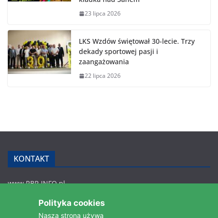
23 lipca 2026
LKS Wzdów świętował 30-lecie. Trzy
dekady sportowej pasji i
zaangażowania
22 lipca 2026
KONTAKT
www.RBR.INFO.pl
Zmiennica 147
Polityka cookies
36-200 Brzozów
Nasza strona używa