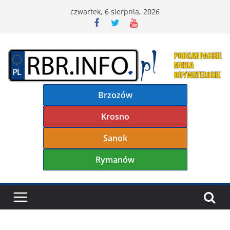
Przejdź
czwartek, 6 sierpnia, 2026
do
treści
Brzozów
Krosno
Sanok
Rymanów