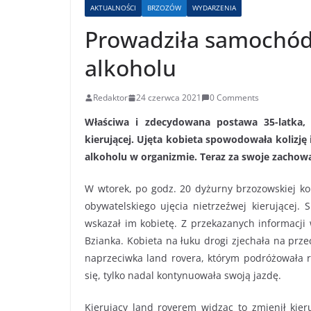
AKTUALNOŚCI
BRZOZÓW
WYDARZENIA
Prowadziła samochód 
alkoholu
Redaktor
24 czerwca 2021
0 Comments
Właściwa i zdecydowana postawa 35-latka, 
kierującej. Ujęta kobieta spowodowała kolizję i
alkoholu w organizmie. Teraz za swoje zacho
W wtorek, po godz. 20 dyżurny brzozowskiej k
obywatelskiego ujęcia nietrzeźwej kierującej. S
wskazał im kobietę. Z przekazanych informacji 
Bzianka. Kobieta na łuku drogi zjechała na prz
naprzeciwka land rovera, którym podróżowała r
się, tylko nadal kontynuowała swoją jazdę.
Kierujący land roverem widząc to zmienił kier