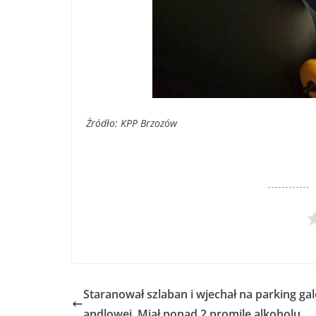
Źródło: KPP Brzozów
Staranował szlaban i wjechał na parking gale
andlowej. Miał ponad 2 promile alkoholu