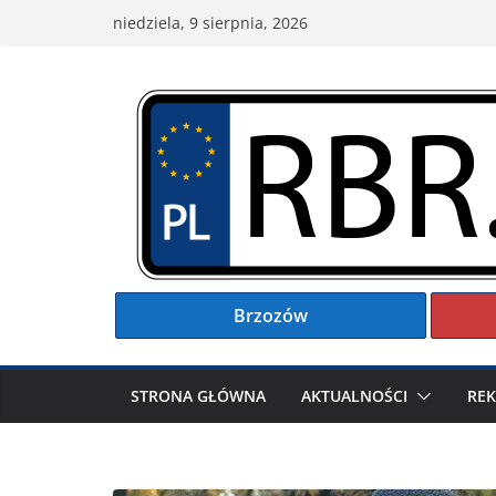
Przejdź
niedziela, 9 sierpnia, 2026
do
treści
Brzozów
STRONA GŁÓWNA
AKTUALNOŚCI
RE