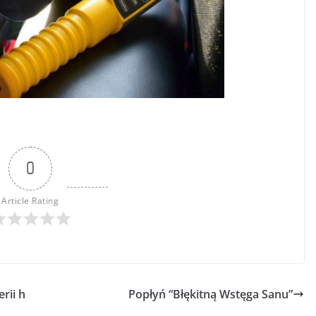
0
Article Rating
rii h
Popłyń “Błękitną Wstęga Sanu”