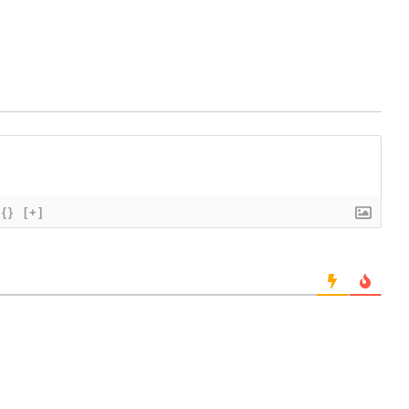
{}
[+]