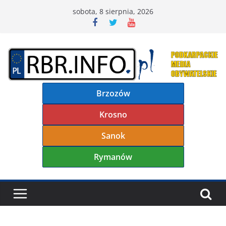
Przejdź
sobota, 8 sierpnia, 2026
do
treści
Brzozów
Krosno
Sanok
Rymanów