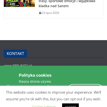
trasy, sportowe emocje i wyjątkowa
kładka nad Sanem
23 lipca 2026
KONTAKT
www.RBR.INFO.pl
Zmiennica 147
Polityka cookies
36-200 Brzozów
Nasza strona używa
rbr.info.pl@gmail.com
ciasteczek do analizy
tel.: 607 548 627
Akceptuję
statystyk i zapewnienia
This website uses cookies to improve your experience. We'll
POLITYKA PRYWATNOŚCI
takiego samego działania
assume you're ok with this, but you can opt-out if you wish.
pomiędzi wizytami.
Czytaj więcej »
Cookie settings