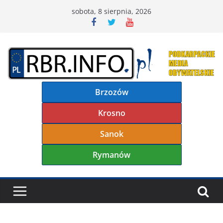
Przejdź
sobota, 8 sierpnia, 2026
do
treści
Brzozów
Krosno
Sanok
Rymanów