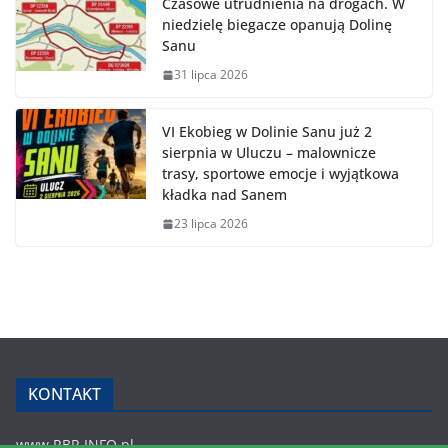
Czasowe utrudnienia na drogach. W
niedzielę biegacze opanują Dolinę
Sanu
31 lipca 2026
VI Ekobieg w Dolinie Sanu już 2
sierpnia w Uluczu – malownicze
trasy, sportowe emocje i wyjątkowa
kładka nad Sanem
23 lipca 2026
KONTAKT
www.RBR.INFO.pl