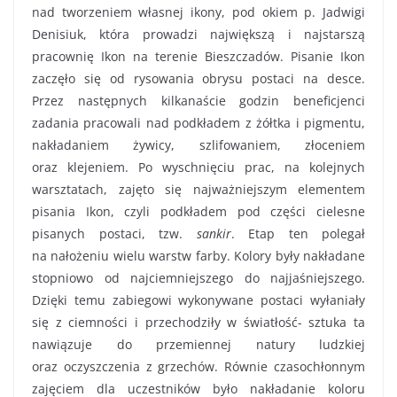
nad tworzeniem własnej ikony, pod okiem p. Jadwigi
Denisiuk, która prowadzi największą i najstarszą
pracownię Ikon na terenie Bieszczadów. Pisanie Ikon
zaczęło się od rysowania obrysu postaci na desce.
Przez następnych kilkanaście godzin beneficjenci
zadania pracowali nad podkładem z żółtka i pigmentu,
nakładaniem żywicy, szlifowaniem, złoceniem
oraz klejeniem. Po wyschnięciu prac, na kolejnych
warsztatach, zajęto się najważniejszym elementem
pisania Ikon, czyli podkładem pod części cielesne
pisanych postaci, tzw.
sankir
. Etap ten polegał
na nałożeniu wielu warstw farby. Kolory były nakładane
stopniowo od najciemniejszego do najjaśniejszego.
Dzięki temu zabiegowi wykonywane postaci wyłaniały
się z ciemności i przechodziły w światłość- sztuka ta
nawiązuje do przemiennej natury ludzkiej
oraz oczyszczenia z grzechów. Równie czasochłonnym
zajęciem dla uczestników było nakładanie koloru