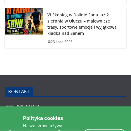
VI Ekobieg w Dolinie Sanu już 2
sierpnia w Uluczu – malownicze
trasy, sportowe emocje i wyjątkowa
kładka nad Sanem
23 lipca 2026
KONTAKT
www.RBR.INFO.pl
Zmiennica 147
Polityka cookies
36-200 Brzozów
Nasza strona używa
rbr.info.pl@gmail.com