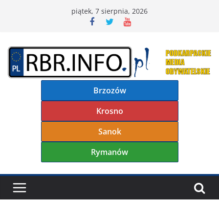
Przejdź
piątek, 7 sierpnia, 2026
do
treści
Brzozów
Krosno
Sanok
Rymanów