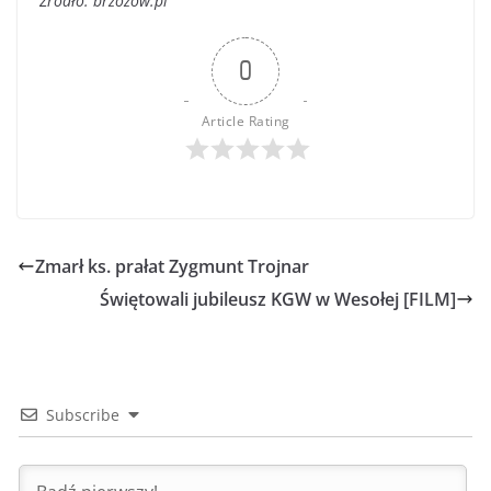
Źródło: brzozow.pl
0
Article Rating
Zmarł ks. prałat Zygmunt Trojnar
Świętowali jubileusz KGW w Wesołej [FILM]
Subscribe