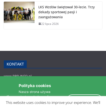
LKS Wzdów świętował 30-lecie. Trzy
dekady sportowej pasji i
zaangażowania
22 lipca 2026
KONTAKT
www.RBR.INFO.pl
Zmiennica 147
Polityka cookies
36-200 Brzozów
Nasza strona używa
rbr.info.pl@gmail.com
ciasteczek do analizy
tel.: 607 548 627
Akceptuję
statystyk i zapewnienia
This website uses cookies to improve your experience. We'll