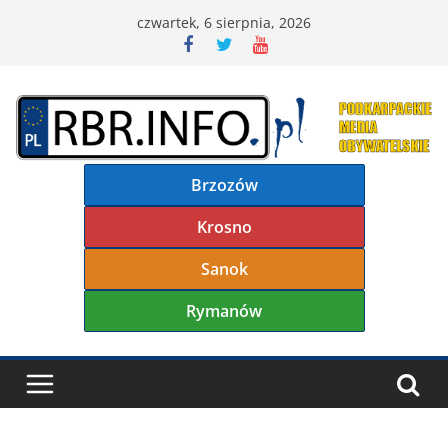
Przejdź
czwartek, 6 sierpnia, 2026
do
treści
Brzozów
Krosno
Sanok
Rymanów