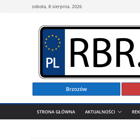
Przejdź
sobota, 8 sierpnia, 2026
do
treści
Brzozów
STRONA GŁÓWNA
AKTUALNOŚCI
RE