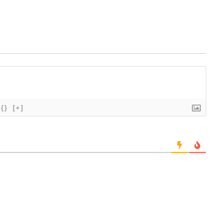
{}
[+]