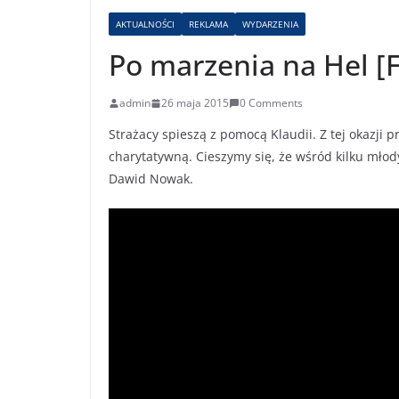
AKTUALNOŚCI
REKLAMA
WYDARZENIA
Po marzenia na Hel [
admin
26 maja 2015
0 Comments
Strażacy spieszą z pomocą Klaudii. Z tej okazji p
charytatywną. Cieszymy się, że wśród kilku młod
Dawid Nowak.