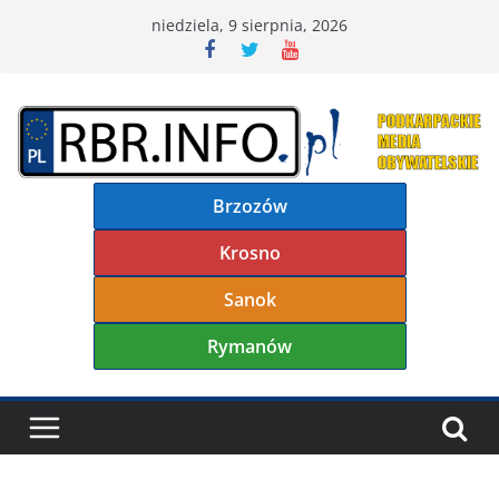
Przejdź
niedziela, 9 sierpnia, 2026
do
treści
Brzozów
Krosno
Sanok
Rymanów