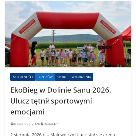
AKTUALNOŚCI
BRZOZÓW
SPORT
WYDARZENIA
EkoBieg w Dolinie Sanu 2026.
Ulucz tętnił sportowymi
emocjami
6 sierpnia 2026
Redaktor
2 sierpnia 2026 r. – Malowniczy Ulucz stał się areną