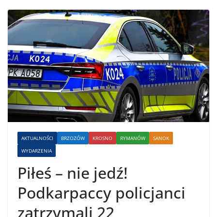
AKTUALNOŚCI
BRZOZÓW
KROSNO
RYMANÓW
SANOK
WYDARZENIA
Piłeś – nie jedź!
Podkarpaccy policjanci
zatrzymali 22