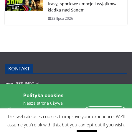
trasy, sportowe emocje i wyjątkowa
kładka nad Sanem
23 lipca 2026
KONTAKT
www.RBR.INFO.pl
Zmiennica 147
Polityka cookies
36-200 Brzozów
Nasza strona używa
rbr.info.pl@gmail.com
ciasteczek do analizy
tel.: 607 548 627
Akceptuję
statystyk i zapewnienia
This website uses cookies to improve your experience. We'll
POLITYKA PRYWATNOŚCI
takiego samego działania
assume you're ok with this, but you can opt-out if you wish.
pomiędzi wizytami.