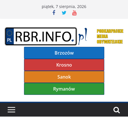
Przejdź
piątek, 7 sierpnia, 2026
do
treści
Brzozów
Krosno
Sanok
Rymanów