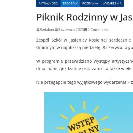
AKTUALNOŚCI
BRZOZÓW
ROZRYWKA
WYDARZENIA
Piknik Rodzinny w Jas
Redaktor
3 czerwca 2025
0 Comments
Zespół Szkół w Jasienicy Rosielnej serdeczni
Gminnym w najbliższą niedzielę, 8 czerwca, o go
W programie przewidziano występy artystyczne
dmuchane zjeżdżalnie oraz zamki, a także wiele i
Nie przegapcie tego wyjątkowego wydarzenia – 