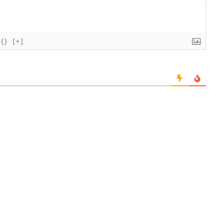
{}
[+]