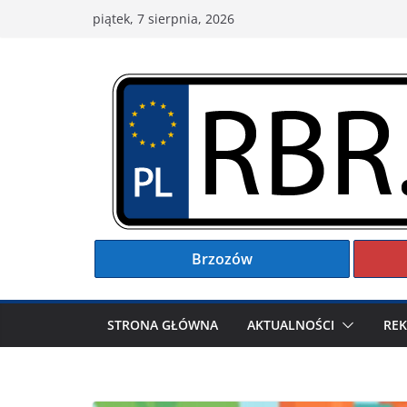
Przejdź
piątek, 7 sierpnia, 2026
do
treści
Brzozów
STRONA GŁÓWNA
AKTUALNOŚCI
RE