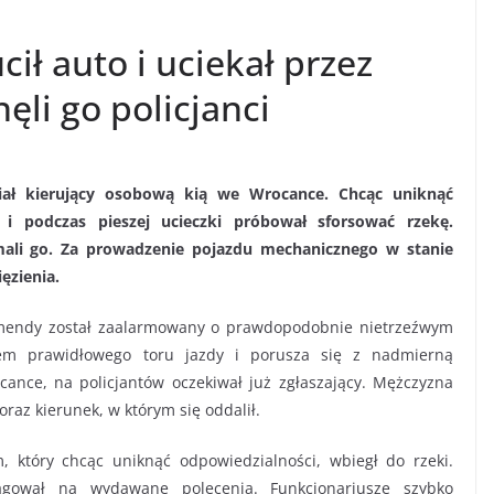
ił auto i uciekał przez
ęli go policjanci
ał kierujący osobową kią we Wrocance. Chcąc uniknąć
 i podczas pieszej ucieczki próbował sforsować rzekę.
ymali go. Za prowadzenie pojazdu mechanicznego w stanie
ęzienia.
komendy został zaalarmowany o prawdopodobnie nietrzeźwym
iem prawidłowego toru jazdy i porusza się z nadmierną
nce, na policjantów oczekiwał już zgłaszający. Mężczyzna
raz kierunek, w którym się oddalił.
m, który chcąc uniknąć odpowiedzialności, wbiegł do rzeki.
gował na wydawane polecenia. Funkcjonariusze szybko