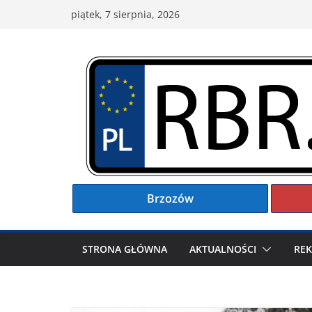
Przejdź
piątek, 7 sierpnia, 2026
do
treści
Brzozów
STRONA GŁÓWNA
AKTUALNOŚCI
RE