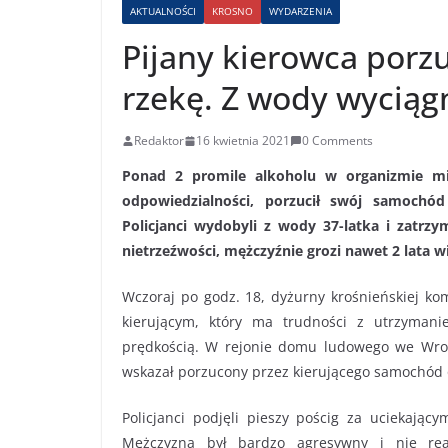
AKTUALNOŚCI
KROSNO
WYDARZENIA
Pijany kierowca porzuc
rzekę. Z wody wyciągn
Redaktor
16 kwietnia 2021
0 Comments
Ponad 2 promile alkoholu w organizmie mi
odpowiedzialności, porzucił swój samochód
Policjanci wydobyli z wody 37-latka i zatrz
nietrzeźwości, mężczyźnie grozi nawet 2 lata wi
Wczoraj po godz. 18, dyżurny krośnieńskiej 
kierującym, który ma trudności z utrzyman
prędkością. W rejonie domu ludowego we Wroca
wskazał porzucony przez kierującego samochód o
Policjanci podjęli pieszy pościg za uciekający
Mężczyzna był bardzo agresywny i nie rea