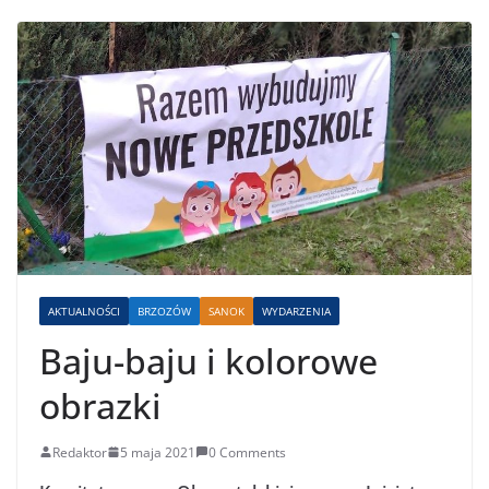
AKTUALNOŚCI
BRZOZÓW
SANOK
WYDARZENIA
Baju-baju i kolorowe
obrazki
Redaktor
5 maja 2021
0 Comments