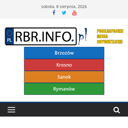
Przejdź
sobota, 8 sierpnia, 2026
do
treści
Brzozów
Krosno
Sanok
Rymanów