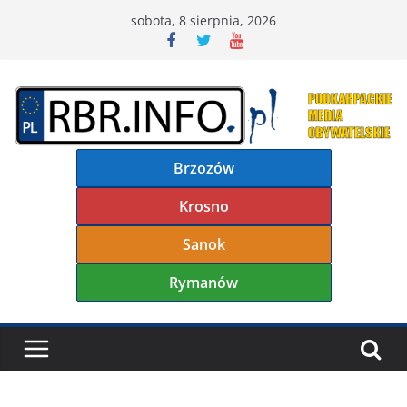
Przejdź
sobota, 8 sierpnia, 2026
do
treści
Brzozów
Krosno
Sanok
Rymanów