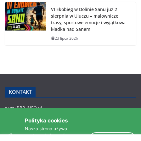
VI Ekobieg w Dolinie Sanu już 2
sierpnia w Uluczu – malownicze
trasy, sportowe emocje i wyjątkowa
kładka nad Sanem
23 lipca 2026
KONTAKT
www.RBR.INFO.pl
Zmiennica 147
Polityka cookies
36-200 Brzozów
Nasza strona używa
rbr.info.pl@gmail.com
ciasteczek do analizy
tel.: 607 548 627
Akceptuję