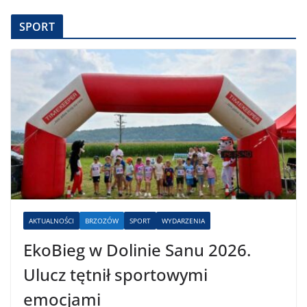
SPORT
AKTUALNOŚCI
BRZOZÓW
SPORT
WYDARZENIA
EkoBieg w Dolinie Sanu 2026.
Ulucz tętnił sportowymi
emocjami