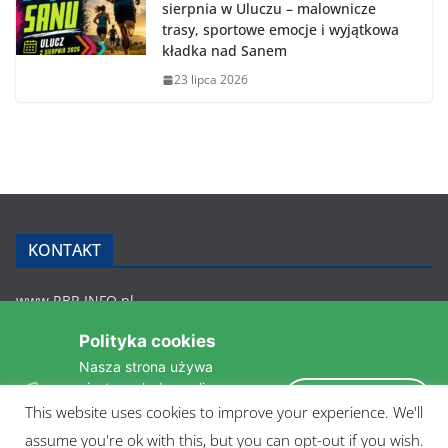
sierpnia w Uluczu – malownicze
trasy, sportowe emocje i wyjątkowa
kładka nad Sanem
23 lipca 2026
KONTAKT
www.RBR.INFO.pl
Zmiennica 147
Polityka cookies
36-200 Brzozów
Nasza strona używa
rbr.info.pl@gmail.com
ciasteczek do analizy
tel.: 607 548 627
Akceptuję
statystyk i zapewnienia
This website uses cookies to improve your experience. We'll
POLITYKA PRYWATNOŚCI
takiego samego działania
assume you're ok with this, but you can opt-out if you wish.