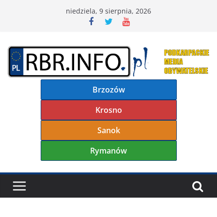
Przejdź
niedziela, 9 sierpnia, 2026
do
treści
Brzozów
Krosno
Sanok
Rymanów