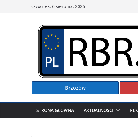
Przejdź
czwartek, 6 sierpnia, 2026
do
treści
Brzozów
STRONA GŁÓWNA
AKTUALNOŚCI
RE