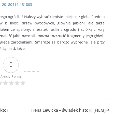
go ogródka? Należy wybrać cieniste miejsce z glebą średnio
 bliskości drzew owocowych, głównie jabłoni, ale także
ołem ze spalonych resztek roślin z ogrodu i ściółką z kory
znaleźć jakiś owocnik, można rozrzucić fragmenty jego główki
 glebę zarodnikami. Smardze są bardzo wybredne, ale przy
cią na działce.
0
Article Rating
aktor
Irena Lewicka – świadek historii [FILM]