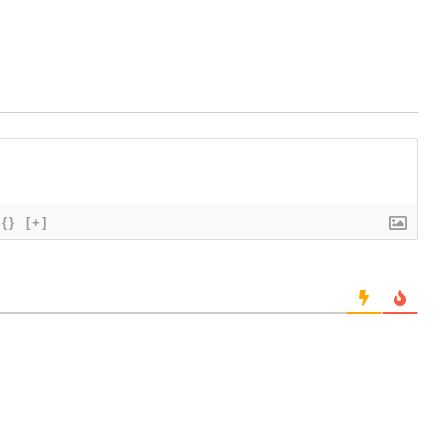
{}
[+]