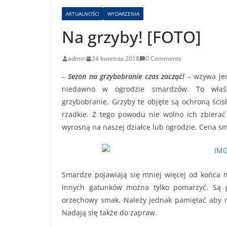
AKTUALNOŚCI
WYDARZENIA
Na grzyby! [FOTO]
admin
24 kwietnia 2018
0 Comments
–
Sezon na grzybobranie czas zacząć!
– wzywa jed
niedawno w ogrodzie smardzów. To właś
grzybobranie. Grzyby te objęte są ochroną ścisł
rzadkie. Z tego powodu nie wolno ich zbierać
wyrosną na naszej działce lub ogrodzie. Cena sma
Smardze pojawiają się mniej więcej od końca m
innych gatunków można tylko pomarzyć. Są g
orzechowy smak. Należy jednak pamiętać aby 
Nadają się także do zapraw.