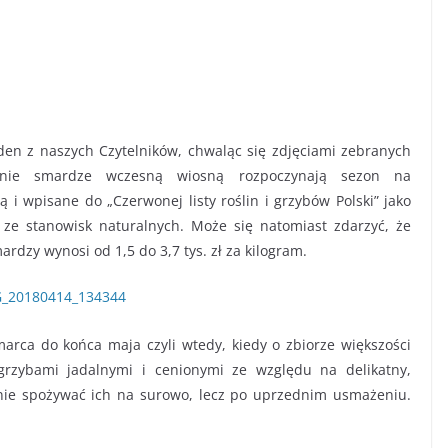
en z naszych Czytelników, chwaląc się zdjęciami zebranych
nie smardze wczesną wiosną rozpoczynają sezon na
ą i wpisane do „Czerwonej listy roślin i grzybów Polski” jako
 ze stanowisk naturalnych. Może się natomiast zdarzyć, że
rdzy wynosi od 1,5 do 3,7 tys. zł za kilogram.
arca do końca maja czyli wtedy, kiedy o zbiorze większości
rzybami jadalnymi i cenionymi ze względu na delikatny,
nie spożywać ich na surowo, lecz po uprzednim usmażeniu.