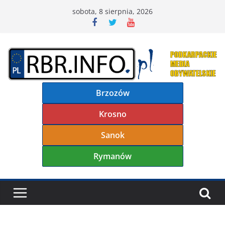
Przejdź
sobota, 8 sierpnia, 2026
do
treści
Brzozów
Krosno
Sanok
Rymanów