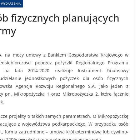
WYDARZENIA
ób fizycznych planujących
irmy
.A. na mocy umowy z Bankiem Gospodarstwa Krajowego w
dsiębiorczości poprzez pożyczki Regionalnego Programu
o na lata 2014-2020 realizuje Instrument Finansowy
udzielanie jednostkowych pożyczek dla osób fizycznych
zowska Agencja Rozwoju Regionalnego S.A. jako jeden z
y pn. Mikropożyczka 1 oraz Mikropożyczka 2, które łącznie
k.
acze projekty o takich samych parametrach. O Mikropożyczkę
racujące z województwa podkarpackiego. W przypadku osób
t, forma zatrudnione – umowa krótkoterminowa lub cywilno-
jące 120% wysokości minimalnego wynagrodzenia.