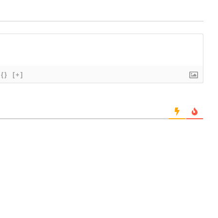
{}
[+]