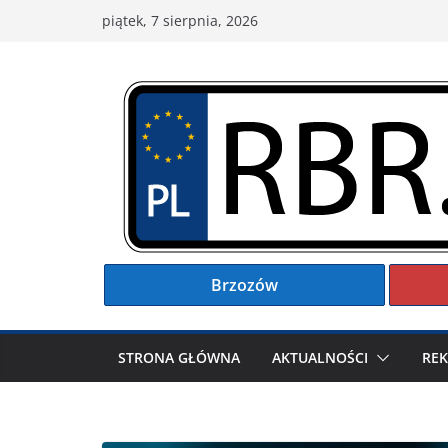
Przejdź
piątek, 7 sierpnia, 2026
do
treści
Brzozów
STRONA GŁÓWNA
AKTUALNOŚCI
RE