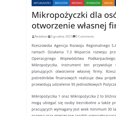
AKTUALNOŚCI
BRZOZÓW
KROSNO
RYMANÓW
SANOK
Mikropożyczki dla os
otworzenie własnej f
Redaktor
3 grudnia 2021
0 Comments
Rzeszowska Agencja Rozwoju Regionalnego S
ramach Działania 7.3 Wsparcie rozwoju prze
Operacyjnego Województwa Podkarpackieg
Mikropożyczka. Instrument ten przywiduje 
planujących otworzenie własnej firmy. Rzes
pośredników finansowych realizuje dwa projekt
przewidują udzielenie 95 Jednostkowych Pożycze
Mikropożyczka 1 oraz Mikropożyczka 2 to bliźni
mogą ubiegać się osoby bezrobotne a także p
pracujących wymagany jest wiek minimum 30 la
prawna oraz miesięczne zarobki nieprzekracza