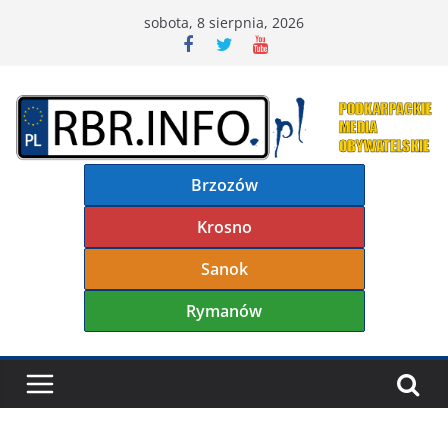
Przejdź
sobota, 8 sierpnia, 2026
do
treści
Brzozów
Krosno
Sanok
Rymanów