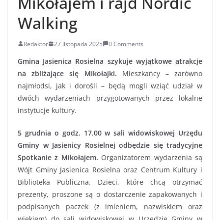
Mikołajem i rajd Nordic
Walking
Redaktor
27 listopada 2025
0 Comments
Gmina Jasienica Rosielna szykuje wyjątkowe atrakcje
na zbliżające się Mikołajki.
Mieszkańcy – zarówno
najmłodsi, jak i dorośli – będą mogli wziąć udział w
dwóch wydarzeniach przygotowanych przez lokalne
instytucje kultury.
5 grudnia o godz. 17.00 w sali widowiskowej Urzędu
Gminy w Jasienicy Rosielnej odbędzie się tradycyjne
Spotkanie z Mikołajem.
Organizatorem wydarzenia są
Wójt Gminy Jasienica Rosielna oraz Centrum Kultury i
Biblioteka Publiczna. Dzieci, które chcą otrzymać
prezenty, proszone są o dostarczenie zapakowanych i
podpisanych paczek (z imieniem, nazwiskiem oraz
wiekiem) do sali widowiskowej w Urzędzie Gminy w