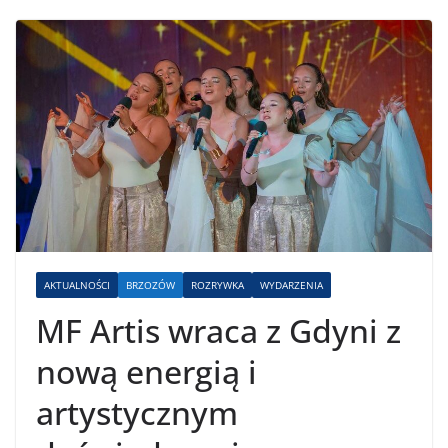
AKTUALNOŚCI
BRZOZÓW
ROZRYWKA
WYDARZENIA
MF Artis wraca z Gdyni z
nową energią i
artystycznym