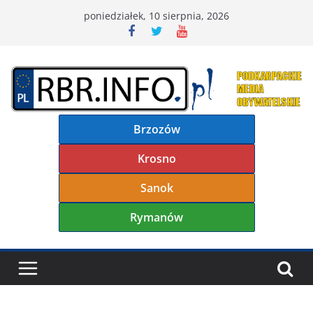
Przejdź
poniedziałek, 10 sierpnia, 2026
do
treści
Brzozów
Krosno
Sanok
Rymanów