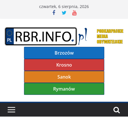
Przejdź
czwartek, 6 sierpnia, 2026
do
treści
Brzozów
Krosno
Sanok
Rymanów