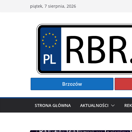
Przejdź
piątek, 7 sierpnia, 2026
do
treści
Brzozów
STRONA GŁÓWNA
AKTUALNOŚCI
RE