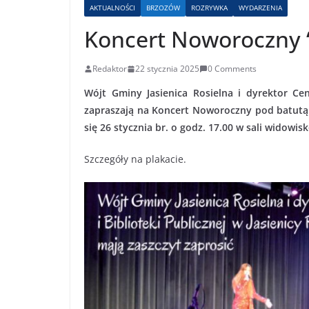
AKTUALNOŚCI
BRZOZÓW
ROZRYWKA
WYDARZENIA
Koncert Noworoczny “
Redaktor
22 stycznia 2025
0 Comments
Wójt Gminy Jasienica Rosielna i dyrektor Cent
zapraszają na Koncert Noworoczny pod batutą 
się 26 stycznia br. o godz. 17.00 w sali widowi
Szczegóły na plakacie.