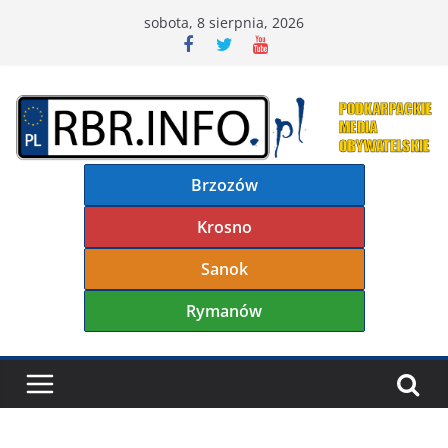
Przejdź
sobota, 8 sierpnia, 2026
do
treści
Brzozów
Krosno
Sanok
Rymanów