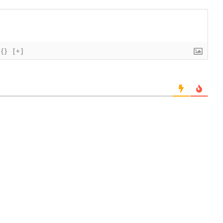
{}
[+]