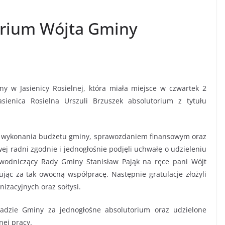
orium Wójta Gminy
y w Jasienicy Rosielnej, która miała miejsce w czwartek 2
asienica Rosielna Urszuli Brzuszek absolutorium z tytułu
z wykonania budżetu gminy, sprawozdaniem finansowym oraz
j radni zgodnie i jednogłośnie podjęli uchwałę o udzieleniu
ewodniczący Rady Gminy Stanisław Pająk na ręce pani Wójt
kując za tak owocną współpracę. Następnie gratulacje złożyli
izacyjnych oraz sołtysi.
adzie Gminy za jednogłośne absolutorium oraz udzielone
nej pracy.