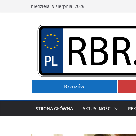
Przejdź
niedziela, 9 sierpnia, 2026
do
treści
Brzozów
STRONA GŁÓWNA
AKTUALNOŚCI
RE