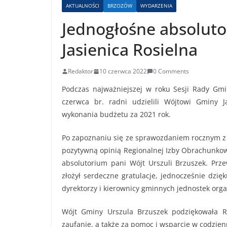
AKTUALNOŚCI
BRZOZÓW
WYDARZENIA
Jednogłośne absolut
Jasienica Rosielna
Redaktor
10 czerwca 2022
0 Comments
Podczas najważniejszej w roku Sesji Rady Gmin
czerwca br. radni udzielili Wójtowi Gminy J
wykonania budżetu za 2021 rok.
Po zapoznaniu się ze sprawozdaniem rocznym 
pozytywną opinią Regionalnej Izby Obrachunkowe
absolutorium pani Wójt Urszuli Brzuszek. Prz
złożył serdeczne gratulacje, jednocześnie dzię
dyrektorzy i kierownicy gminnych jednostek organ
Wójt Gminy Urszula Brzuszek podziękowała R
zaufanie, a także za pomoc i wsparcie w codzien