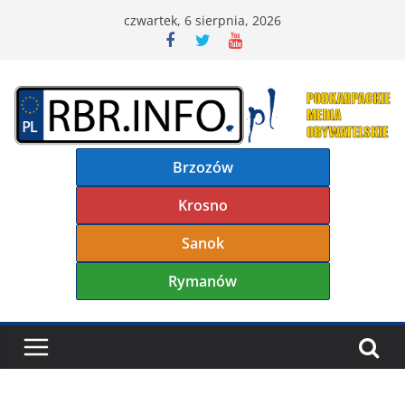
Przejdź
czwartek, 6 sierpnia, 2026
do
treści
Brzozów
Krosno
Sanok
Rymanów